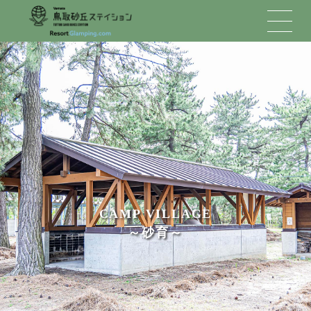
CAMP VILLAGE
～砂育～