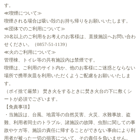
す。
≪喫煙について≫
喫煙される場合は吸い殻のお持ち帰りをお願いいたします。
≪団体でのご利用について≫
20名以上のご利用をお考えのお客様は、直接施設へお問い合わ
せください。（0857-51-1139）
≪火のご利用について≫
管理棟、トイレ等の共有施設内は禁煙です。
喫煙は、ご利用のサイト内か、他のお客様にご迷惑とならない
場所で携帯灰皿を利用いただくようご配慮をお願いいたしま
す。
（ポイ捨て厳禁） 焚き火をするときに焚き火台の下に敷くシ
ートが必須でございます。
【免責事項】
・当施設は、台風、地震等の自然災害、火災、水難事故、盗
難、利用者同士のトラブル、諸施設の故障、虫獣に関しての事
故やケガ等、施設の責任に帰することができない事由により利
用者が被った一切の損害について、その責任を負いません。